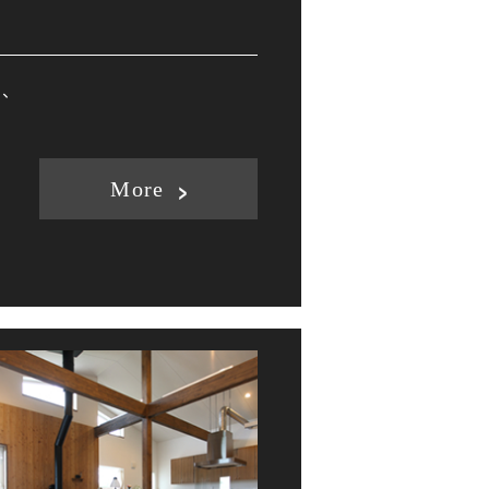
や、
More